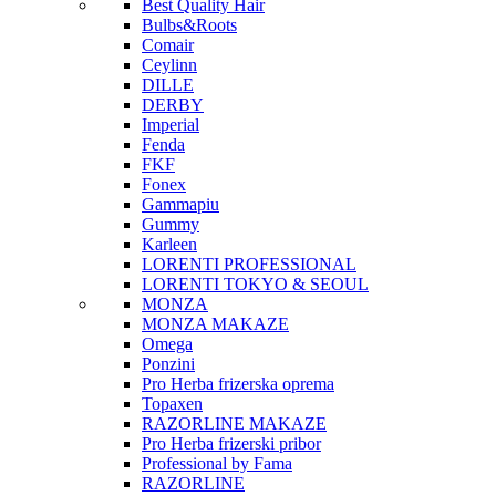
Best Quality Hair
Bulbs&Roots
Comair
Ceylinn
DILLE
DERBY
Imperial
Fenda
FKF
Fonex
Gammapiu
Gummy
Karleen
LORENTI PROFESSIONAL
LORENTI TOKYO & SEOUL
MONZA
MONZA MAKAZE
Omega
Ponzini
Pro Herba frizerska oprema
Topaxen
RAZORLINE MAKAZE
Pro Herba frizerski pribor
Professional by Fama
RAZORLINE