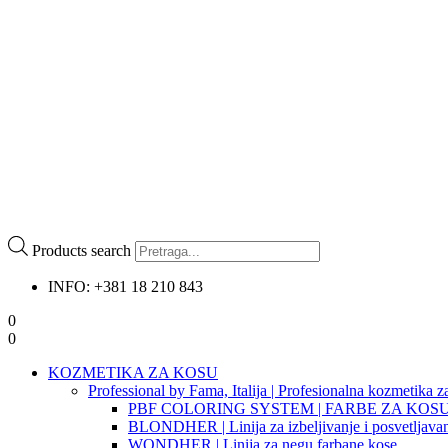
Products search
INFO: +381 18 210 843
0
0
KOZMETIKA ZA KOSU
Professional by Fama, Italija | Profesionalna kozmetika z
PBF COLORING SYSTEM | FARBE ZA KOS
BLONDHER | Linija za izbeljivanje i posvetljava
WONDHER | Linija za negu farbane kose