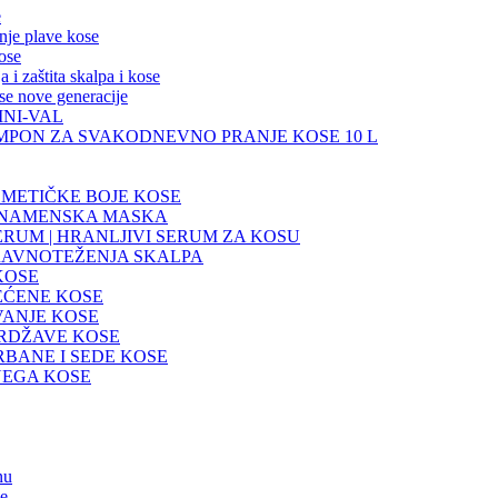
e
nje plave kose
ose
 zaštita skalpa i kose
e nove generacije
INI-VAL
AMPON ZA SVAKODNEVNO PRANJE KOSE 10 L
METIČKE BOJE KOSE
ŠENAMENSKA MASKA
RUM | HRANLJIVI SERUM ZA KOSU
RAVNOTEŽENJA SKALPA
KOSE
EĆENE KOSE
VANJE KOSE
VRDŽAVE KOSE
RBANE I SEDE KOSE
NEGA KOSE
nu
se