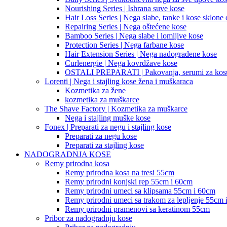
Nourishing Series | Ishrana suve kose
Hair Loss Series | Nega slabe, tanke i kose sklone
Repairing Series | Nega oštećene kose
Bamboo Series | Nega slabe i lomljive kose
Protection Series | Nega farbane kose
Hair Extension Series | Nega nadograđene kose
Curlenergie | Nega kovrdžave kose
OSTALI PREPARATI | Pakovanja, serumi za kos
Lorenti | Nega i stajling kose žena i muškaraca
Kozmetika za žene
kozmetika za muškarce
The Shave Factory | Kozmetika za muškarce
Nega i stajling muške kose
Fonex | Preparati za negu i stajling kose
Preparati za negu kose
Preparati za stajling kose
NADOGRADNJA KOSE
Remy prirodna kosa
Remy prirodna kosa na tresi 55cm
Remy prirodni konjski rep 55cm i 60cm
Remy prirodni umeci sa klipsama 55cm i 60cm
Remy prirodni umeci sa trakom za lepljenje 55cm 
Remy prirodni pramenovi sa keratinom 55cm
Pribor za nadogradnju kose