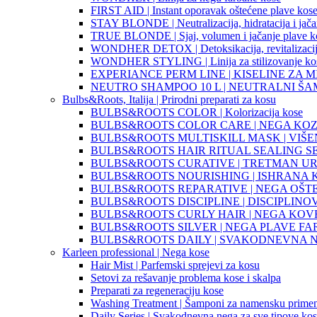
FIRST AID | Instant oporavak oštećene plave kos
STAY BLONDE | Neutralizacija, hidratacija i jača
TRUE BLONDE | Sjaj, volumen i jačanje plave k
WONDHER DETOX | Detoksikacija, revitalizacija i
WONDHER STYLING | Linija za stilizovanje kos
EXPERIANCE PERM LINE | KISELINE ZA M
NEUTRO SHAMPOO 10 L | NEUTRALNI Š
Bulbs&Roots, Italija | Prirodni preparati za kosu
BULBS&ROOTS COLOR | Kolorizacija kose
BULBS&ROOTS COLOR CARE | NEGA KOZ
BULBS&ROOTS MULTISKILL MASK | VI
BULBS&ROOTS HAIR RITUAL SEALING SE
BULBS&ROOTS CURATIVE | TRETMAN U
BULBS&ROOTS NOURISHING | ISHRANA 
BULBS&ROOTS REPARATIVE | NEGA OŠT
BULBS&ROOTS DISCIPLINE | DISCIPLINO
BULBS&ROOTS CURLY HAIR | NEGA KO
BULBS&ROOTS SILVER | NEGA PLAVE FA
BULBS&ROOTS DAILY | SVAKODNEVNA 
Karleen professional | Nega kose
Hair Mist | Parfemski sprejevi za kosu
Setovi za rešavanje problema kose i skalpa
Preparati za regeneraciju kose
Washing Treatment | Šamponi za namensku prime
Daily Series | Svakodnevna nega za sve tipove ko