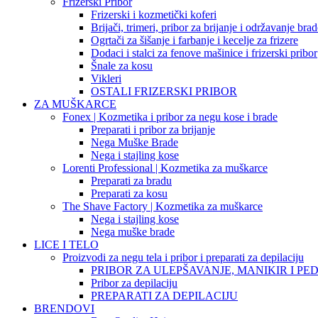
Frizerski Pribor
Frizerski i kozmetički koferi
Brijači, trimeri, pribor za brijanje i održavanje bra
Ogrtači za šišanje i farbanje i kecelje za frizere
Dodaci i stalci za fenove mašinice i frizerski pribor
Šnale za kosu
Vikleri
OSTALI FRIZERSKI PRIBOR
ZA MUŠKARCE
Fonex | Kozmetika i pribor za negu kose i brade
Preparati i pribor za brijanje
Nega Muške Brade
Nega i stajling kose
Lorenti Professional | Kozmetika za muškarce
Preparati za bradu
Preparati za kosu
The Shave Factory | Kozmetika za muškarce
Nega i stajling kose
Nega muške brade
LICE I TELO
Proizvodi za negu tela i pribor i preparati za depilaciju
PRIBOR ZA ULEPŠAVANJE, MANIKIR I PED
Pribor za depilaciju
PREPARATI ZA DEPILACIJU
BRENDOVI