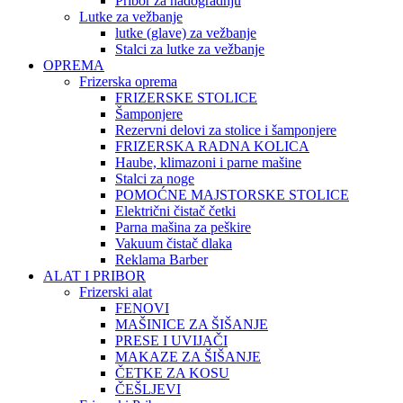
Pribor za nadogradnju
Lutke za vežbanje
lutke (glave) za vežbanje
Stalci za lutke za vežbanje
OPREMA
Frizerska oprema
FRIZERSKE STOLICE
Šamponjere
Rezervni delovi za stolice i šamponjere
FRIZERSKA RADNA KOLICA
Haube, klimazoni i parne mašine
Stalci za noge
POMOĆNE MAJSTORSKE STOLICE
Električni čistač četki
Parna mašina za peškire
Vakuum čistač dlaka
Reklama Barber
ALAT I PRIBOR
Frizerski alat
FENOVI
MAŠINICE ZA ŠIŠANJE
PRESE I UVIJAČI
MAKAZE ZA ŠIŠANJE
ČETKE ZA KOSU
ČEŠLJEVI