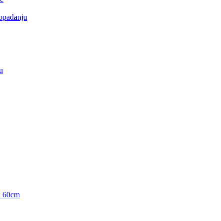
 opadanju
u
i 60cm