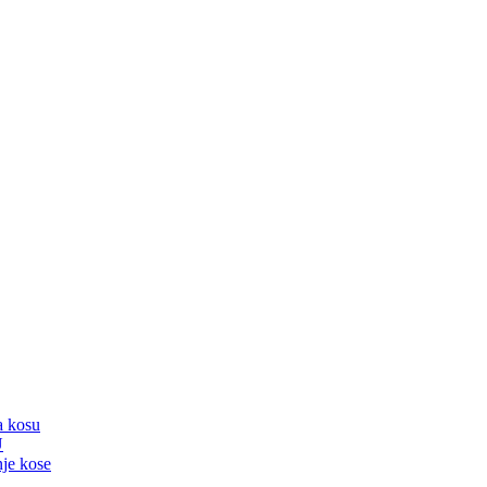
a kosu
U
nje kose